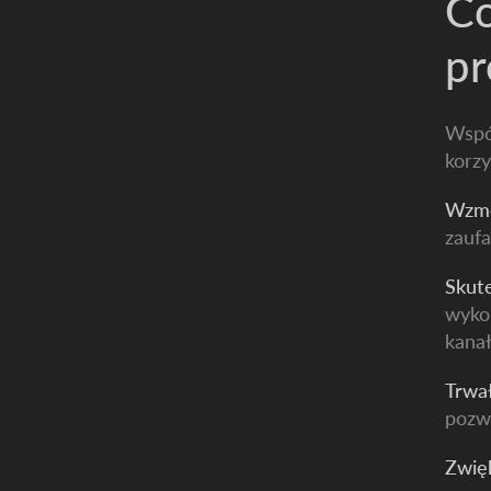
Co
pr
Wspó
korzy
Wzmo
zauf
Skut
wykor
kanał
Trwa
pozwo
Zwię