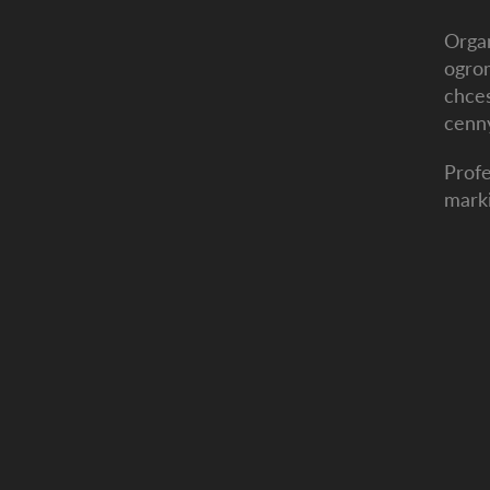
Organ
ogrom
chces
cenn
Profe
marki