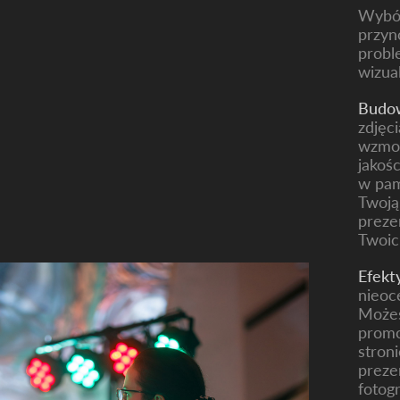
Wybór
przyno
probl
wizua
Budow
zdjęc
wzmoc
jakośc
w pam
Twoją
preze
Twoic
Efekt
nieoc
Możes
promo
stron
preze
fotog