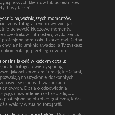
iągają nowych klientów lub uczestników
złych wydarzeń.
cenie najważniejszych momentów
:
adczony fotograf eventowy wie, jak
etnie uchwycić kluczowe momenty,
e uczestników i atmosferę wydarzenia.
i profesjonalnemu oku i sprzętowi, żadna
 chwila nie umknie uwadze, a Ty zyskasz
 dokumentację przebiegu eventu.
sjonalna jakość w każdym detalu
:
sjonalni fotografowie dysponują
ższej jakości sprzętem i umiejętnościami,
 pozwalają na uzyskanie doskonałych
w nawet w trudnych warunkach
tleniowych. Dbają o odpowiednią
zycję, naświetlenie i ostrość zdjęć, a
 o profesjonalną obróbkę graficzną, która
eśla walory wizualne fotografii.
ecja i komfort uczestników:
Profesjonalny