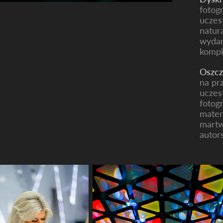
fotog
uczes
natur
wydar
kompl
Oszcz
na pr
uczes
fotogr
mater
martw
autor