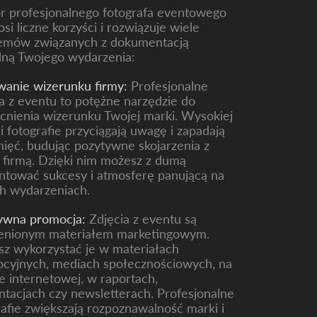
 profesjonalnego fotografa eventowego
si liczne korzyści i rozwiązuje wiele
emów związanych z dokumentacją
lną Twojego wydarzenia:
anie wizerunku firmy
:
Profesjonalne
ia z eventu to potężne narzędzie do
nienia wizerunku Twojej marki. Wysokiej
i fotografie przyciągają uwagę i zapadają
ięć, budując pozytywne skojarzenia z
 firmą. Dzięki nim możesz z dumą
ntować sukcesy i atmosferę panującą na
h wydarzeniach.
ywna promocja
:
Zdjęcia z eventu są
enionym materiałem marketingowym.
z wykorzystać je w materiałach
cyjnych, mediach społecznościowych, na
ie internetowej, w raportach,
ntacjach czy newsletterach. Profesjonalne
rafie zwiększają rozpoznawalność marki i