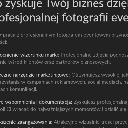
 zyskuje Twój biznes dzię
ofesjonalnej fotografii e
łpraca z profesjonalnym fotografem eventowym przynos
ści:
cnienie wizerunku marki:
Profesjonalne zdjęcia podnosz
anie wśród klientów oraz partnerów biznesowych.
eczne narzędzie marketingowe:
Otrzymujesz wysokiej jak
zystania w kampaniach reklamowych, social mediach, na 
ach komunikacji.
łe wspomnienia i dokumentacja:
Zyskujesz profesjonaln
li Ci wracać do najważniejszych momentów i dzielić się 
kszenie zaangażowania:
Atrakcyjne wizualnie treści przyc