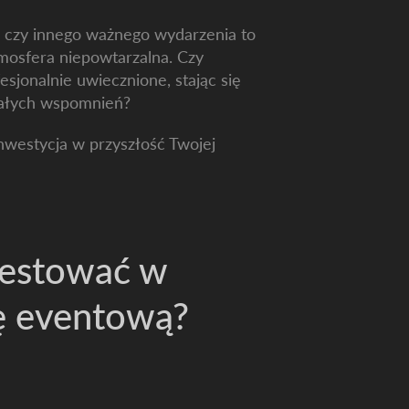
ów czy innego ważnego wydarzenia to
mosfera niepowtarzalna. Czy
sjonalnie uwiecznione, stając się
wałych wspomnień?
inwestycja w przyszłość Twojej
westować w
ię eventową?