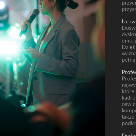
przyc
przys
Uchwy
Doświ
dyskr
emocj
Dzięk
ważna
pełną
Profe
Profe
najwy
które
kadró
oświe
kompo
także
podkr
Dyskr