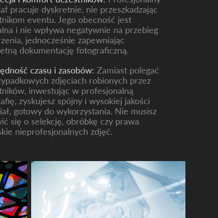
raf pracuje dyskretnie, nie przeszkadzając
tnikom eventu. Jego obecność jest
alna i nie wpływa negatywnie na przebieg
zenia, jednocześnie zapewniając
etną dokumentację fotograficzną.
ędność czasu i zasobów
:
Zamiast polegać
zypadkowych zdjęciach robionych przez
tników, inwestując w profesjonalną
afię, zyskujesz spójny i wysokiej jakości
iał, gotowy do wykorzystania. Nie musisz
ić się o selekcję, obróbkę czy prawa
skie nieprofesjonalnych zdjęć.