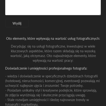
Wyślij
Oto elementy, które wpływają na wartość usług fotograficznych:
Decydując się na usługi fotograficzne, inwestujesz w wiele
kluczowych aspektów, które razem składają się na wysoką
wartość, jaką otrzymasz. Oto najważniejsze elementy, które
wpływają na wartość pracy:
Doświadczenie i umiejętności profesjonalnego fotografa:
- wiedza i doświadczenie w specyficznych dziedzinach fotografii
(hotelowej, nieruchomości, komercyjnej, eventowej) pozwalają mi
uchwycić najlepsze ujęcia i zrozumieć Twoje potrzeby.
- Posiadam unikalny styl i kreatywne podejście, które sprawiają,
że zdjęcia wyróżniają się i skutecznie przyciągają uwagę.
- Stale rozwijam umiejętności i śledzę najnowsze trendy w
fotografii i marketingu.